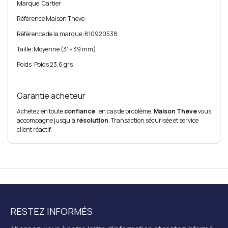
Marque :
Cartier
Référence Maison Theve :
Référence de la marque :
810920538
Taille :
Moyenne (31 - 39 mm)
Poids :
Poids 23,6 grs
Garantie acheteur
Achetez en toute
confiance
: en cas de problème,
Maison Theve
vous
accompagne jusqu’à
résolution
. Transaction sécurisée et service
client réactif.
RESTEZ INFORMÉS