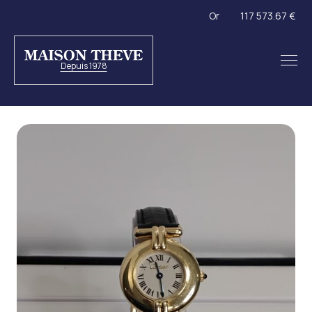
Or
117 573.67 €
Depuis 1978