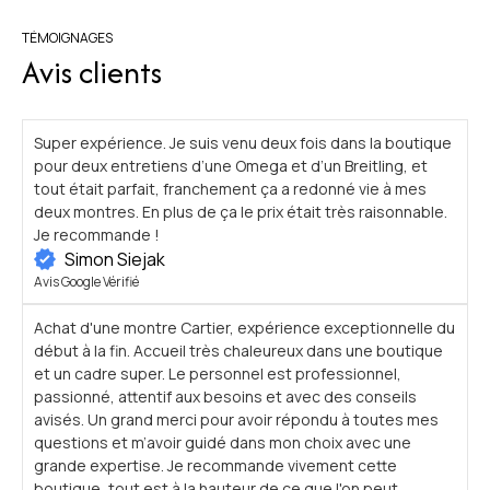
TÉMOIGNAGES
Avis clients
Super expérience. Je suis venu deux fois dans la boutique
I
pour deux entretiens d’une Omega et d’un Breitling, et
m
tout était parfait, franchement ça a redonné vie à mes
t
deux montres. En plus de ça le prix était très raisonnable.
t
Je recommande !
d
Simon Siejak
d
Avis Google Vérifié
A
Achat d'une montre Cartier, expérience exceptionnelle du
début à la fin. Accueil très chaleureux dans une boutique
J
et un cadre super. Le personnel est professionnel,
M
passionné, attentif aux besoins et avec des conseils
d
avisés. Un grand merci pour avoir répondu à toutes mes
j
questions et m’avoir guidé dans mon choix avec une
c
grande expertise. Je recommande vivement cette
p
boutique, tout est à la hauteur de ce que l'on peut
v