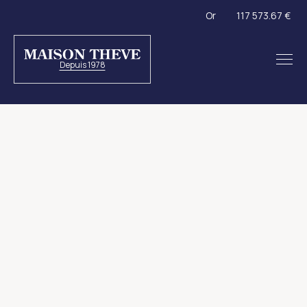
Or
117 573.67 €
Depuis 1978