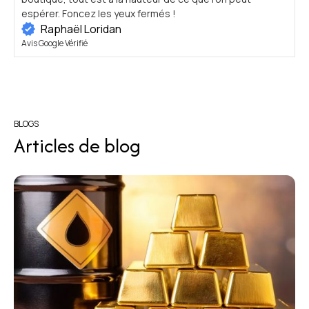
espérer. Foncez les yeux fermés !
v
Raphaël Loridan
Avis Google Vérifié
A
BLOGS
Articles de blog