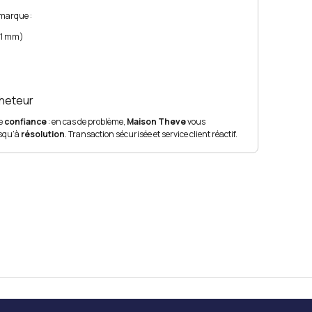
 marque :
 31 mm)
cheteur
te
confiance
: en cas de problème,
Maison Theve
vous
squ’à
résolution
. Transaction sécurisée et service client réactif.