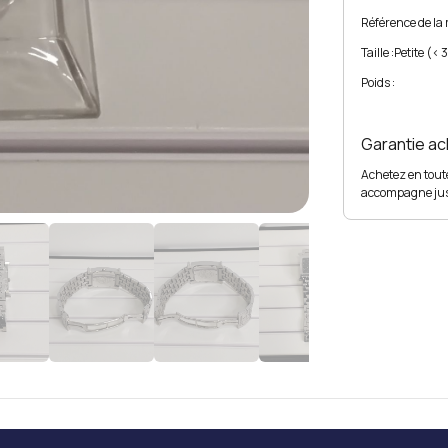
Référence de la
Taille :
Petite (<
Poids :
Garantie a
Achetez en tou
accompagne ju