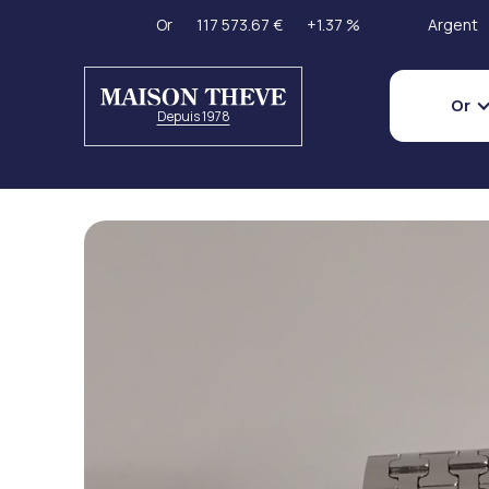
Or
117 573.67 €
+1.37 %
Argent
Or
Depuis 1978