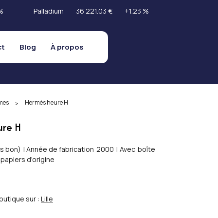
%
Palladium
36 221.03 €
+1.23 %
ct
Blog
À propos
mes
Hermès heure H
>
ure H
s bon
)
|
Année de fabrication
2000
|
Avec
boîte
papiers d'origine
outique sur :
Lille