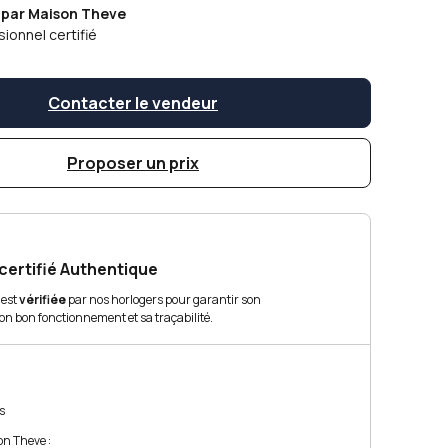
 par Maison Theve
ionnel certifié
Contacter le vendeur
Proposer un prix
certifié Authentique
 est
vérifiée
par nos horlogers pour garantir son
son bon fonctionnement et sa traçabilité.
s
n Theve :