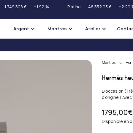
1 749.528 €
+1.92 %
Platine
46 552.03 €
+2.20 
Argent
Montres
Atelier
Conta
Montres
Her
>
Hermès he
D'occasion (
Trè
d'origine
|
Avec
1795,00€
Disponible en b