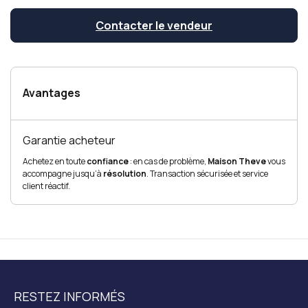
Contacter le vendeur
Avantages
Garantie acheteur
Achetez en toute
confiance
: en cas de problème,
Maison Theve
vous
accompagne jusqu’à
résolution
. Transaction sécurisée et service
client réactif.
RESTEZ INFORMÉS