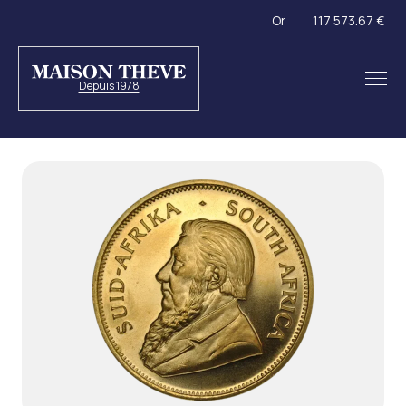
Or
117 573.67 €
Depuis 1978