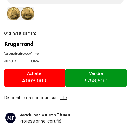
Or d'investissement
Krugerrand
Valeurs intrinsèque
Prime
3 875,18 €
4,15 %
Acheter
Vendre
4 069,00 €
3 758,50 €
Disponible en boutique sur :
Lille
Vendu par Maison Theve
Professionnel certifié