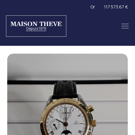
Or
117 573.67 €
Depuis 1978