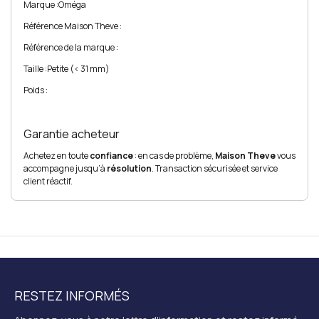
Marque :
Oméga
Référence Maison Theve :
Référence de la marque :
Taille :
Petite (< 31 mm)
Poids :
Garantie acheteur
Achetez en toute
confiance
: en cas de problème,
Maison Theve
vous
accompagne jusqu’à
résolution
. Transaction sécurisée et service
client réactif.
RESTEZ INFORMÉS