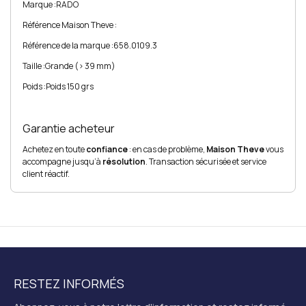
Marque :
RADO
Référence Maison Theve :
Référence de la marque :
658.0109.3
Taille :
Grande (> 39 mm)
Poids :
Poids 150 grs
Garantie acheteur
Achetez en toute
confiance
: en cas de problème,
Maison Theve
vous
accompagne jusqu’à
résolution
. Transaction sécurisée et service
client réactif.
RESTEZ INFORMÉS