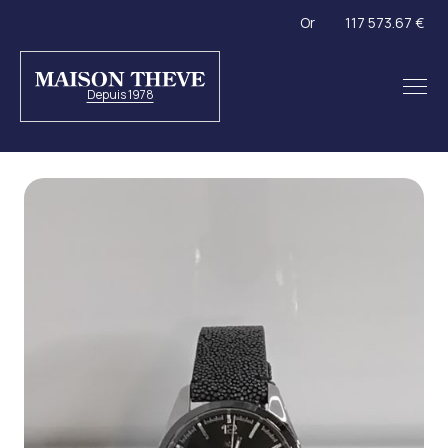
Or
117 573.67 €
Depuis 1978