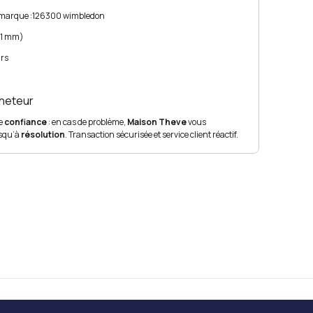
 marque :
126300 wimbledon
 31 mm)
grs
cheteur
te
confiance
: en cas de problème,
Maison Theve
vous
squ’à
résolution
. Transaction sécurisée et service client réactif.