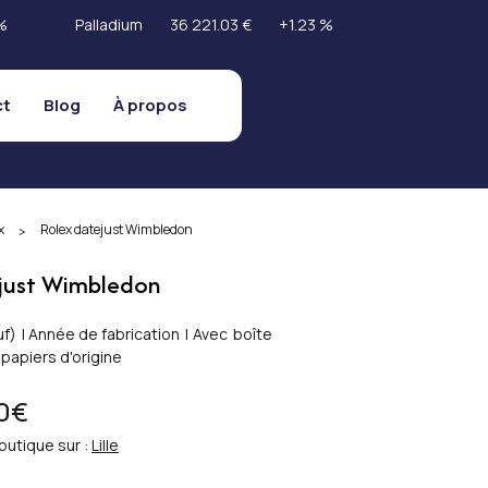
%
Palladium
36 221.03 €
+1.23 %
ct
Blog
À propos
x
Rolex datejust Wimbledon
>
just Wimbledon
uf
)
|
Année de fabrication
|
Avec
boîte
papiers d'origine
0€
outique sur :
Lille