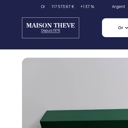
Or
117 573.67 €
+1.37 %
Argent
Or
Depuis 1978