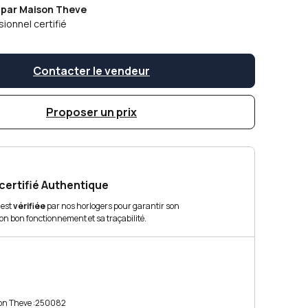
 par Maison Theve
ionnel certifié
Contacter le vendeur
Proposer un prix
certifié Authentique
 est
vérifiée
par nos horlogers pour garantir son
son bon fonctionnement et sa traçabilité.
n Theve :
250082