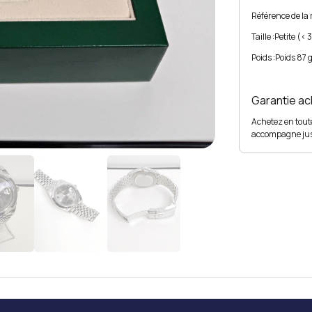
Référence de la
Taille :
Petite (<
Poids :
Poids 87 
Garantie a
Achetez en tou
accompagne ju