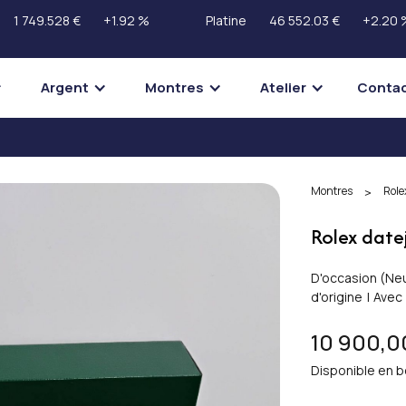
1 749.528 €
+1.92 %
Platine
46 552.03 €
+2.20 
Argent
Montres
Atelier
Conta
Montres
Role
>
Rolex date
D'occasion (
Ne
d'origine
|
Avec
10 900,0
Disponible en b