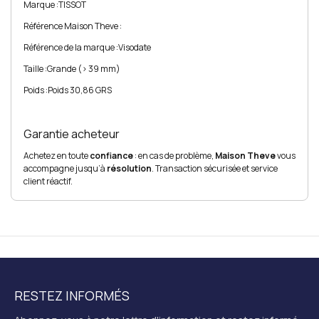
Marque :
TISSOT
Référence Maison Theve :
Référence de la marque :
Visodate
Taille :
Grande (> 39 mm)
Poids :
Poids 30,86 GRS
Garantie acheteur
Achetez en toute
confiance
: en cas de problème,
Maison Theve
vous
accompagne jusqu’à
résolution
. Transaction sécurisée et service
client réactif.
RESTEZ INFORMÉS