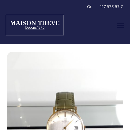
Or
117 573.67 €
Depuis 1978